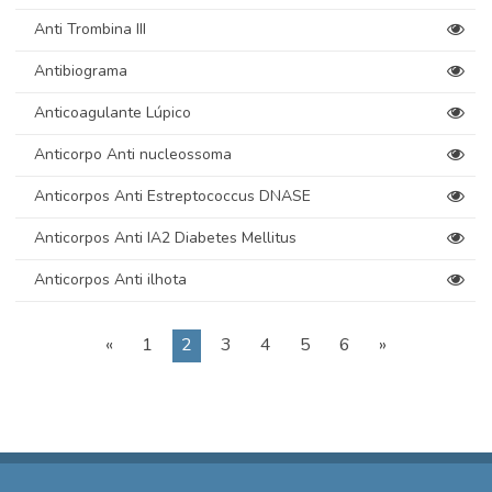
Anti Trombina III
Antibiograma
Anticoagulante Lúpico
Anticorpo Anti nucleossoma
Anticorpos Anti Estreptococcus DNASE
Anticorpos Anti IA2 Diabetes Mellitus
Anticorpos Anti ilhota
«
1
2
3
4
5
6
»