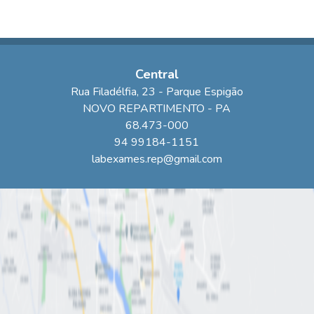
Central
Rua Filadélfia
, 23
- Parque Espigão
NOVO REPARTIMENTO
-
PA
68.473-000
94 99184-1151
labexames.rep@gmail.com