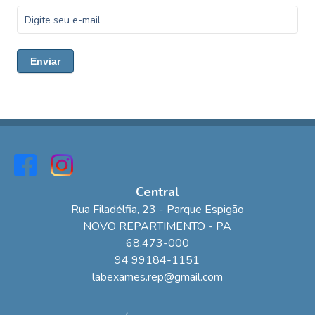
Enviar
Central
Rua Filadélfia
, 23
- Parque Espigão
NOVO REPARTIMENTO
-
PA
68.473-000
94 99184-1151
labexames.rep@gmail.com